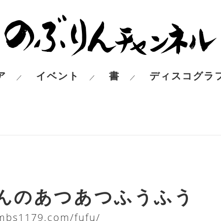
ア
イベント
書
ディスコグラ
／
／
／
んのあつあつふうふう
mbs1179.com/fufu/